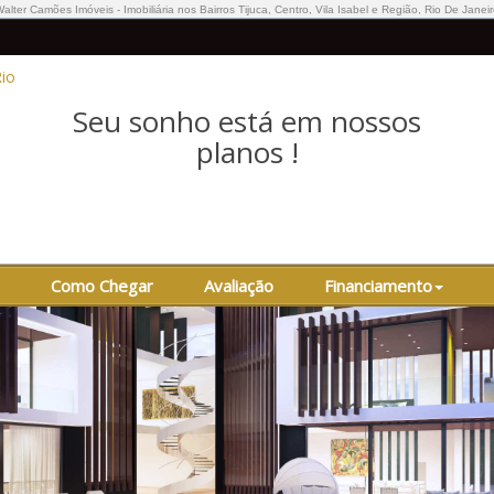
alter Camões Imóveis - Imobiliária nos Bairros Tijuca, Centro, Vila Isabel e Região, Rio De Janei
Seu sonho está em nossos
planos !
Como Chegar
Avaliação
Financiamento