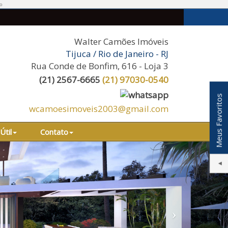
ro
Walter Camões Imóveis
Tijuca / Rio de Janeiro - RJ
Rua Conde de Bonfim, 616 - Loja 3
(
21
)
2567-6665
(
21
)
97030-0540
Meus Favoritos
wcamoesimoveis2003@gmail.com
Útil
Contato