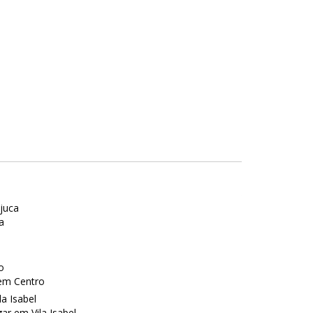
juca
a
o
em Centro
a Isabel
ar em Vila Isabel