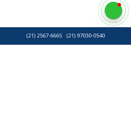
(
21
)
2567-6665
(
21
)
97030-0540
Newsletter: