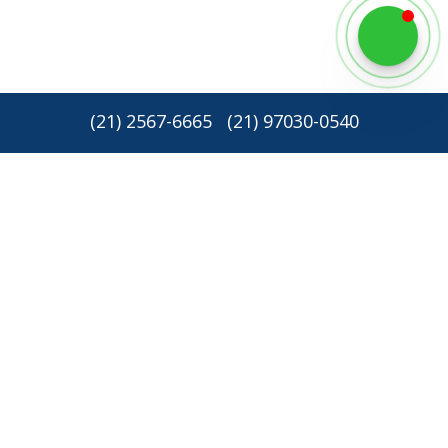
(
21
)
2567-6665
(
21
)
97030-0540
Newsletter: