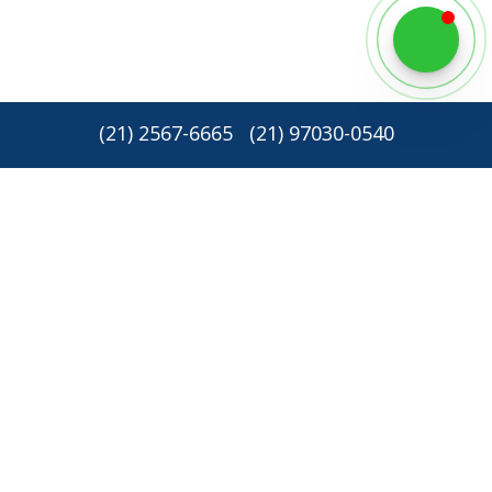
(
21
)
2567-6665
(
21
)
97030-0540
Newsletter: